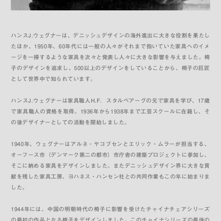
ハンスJ.ウェグナーは、デニッシュデザインの海外進出に大きな役割を果たし
たほか、1950年、60年代には一般の人々がそれまで抱いていた家具へのイメ
ージを一掃するような家具を次々と発表し人々に大きな影響を与えました。椅
子のデザインを追求し、500以上のデザインをしていることから、椅子の巨匠
として世界中で知られています。
ハンスJ.ウェグナーは家具職人H.F．スタルベアーグの元で家具を学び、17歳
で家具職人の資格を取得。1936年から1938年まで工芸スクールに在籍し、そ
の後デザイナーとしての活動を開始しました。
1940年、ウェグナーはアルネ・ヤコブセンとエリック・ムラーが担当する、
オーフース市（デンマーク第二の都市）市庁舎の建築プロジェクトに参加し、
そこに納める家具をデザインしました。またデニッシュデザイン界に大きな貢
献を残した家具工房、ヨハネス・ハンセン社との共同作業もこの年に始まりま
した。
1944年には、中国の明朝時代の椅子に影響を受けたチャイナチェアシリーズ
の最初の作品となる椅子をデザインしました。このチャイナシリーズの最後の