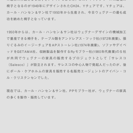
椅子となるのが1949年にデザインされたCH24、Yチェアです。Yチェアは、
カール・ハンセン＆サン社で1950年から生産され、今日ウェグナーの最も成
功を納めた椅子となっています。
1950年からは、カール・ハンセン＆サン社はウェグナーデザインの機械加工
で量産できる椅子を、テーブル類をアンドレアス・ツック社(1972年廃業)、張
りぐるみのイージーチェアをAPストーレン社(1974年廃業)、ソファやデイベ
ッドをGETAMA社、収納製品を製作するRyモブラー社(1980年代廃業)の５社
が共同でウェグナーの家具の販売するプロジェクトとして「サレスコ
（Salesco）」が設立されます。サレスコの中心人物で発起人だったのが、後
にポール・ケアホルムの家具を販売する名販売エージェントのアイバン・コ
ル・クリステンセンでした。
現在では、カール・ハンセン＆サン社、PPモブラー社が、ウェグナーの家具
の多くを製作・販売しています。