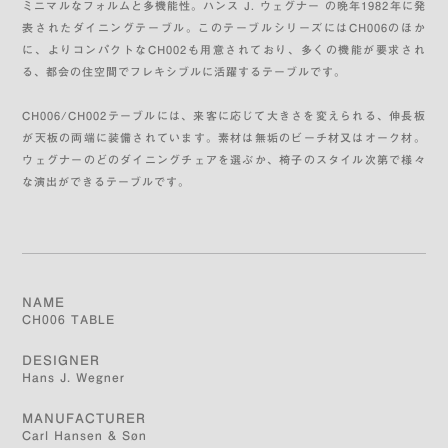
ミニマルなフォルムと多機能性。ハンス J. ウェグナー の晩年1982年に発
表されたダイニングテーブル。このテーブルシリーズにはCH006のほか
に、よりコンパクトなCH002も用意されており、多くの機能が要求され
る、都会の住空間でフレキシブルに活躍するテーブルです。
CH006/CH002テーブルには、来客に応じて大きさを変えられる、伸長板
が天板の両端に装備されています。素材は無垢のビーチ材又はオーク材。
ウェグナーのどのダイニングチェアを選ぶか、椅子のスタイル次第で様々
な演出ができるテーブルです。
NAME
CH006 TABLE
DESIGNER
Hans J. Wegner
MANUFACTURER
Carl Hansen & Søn