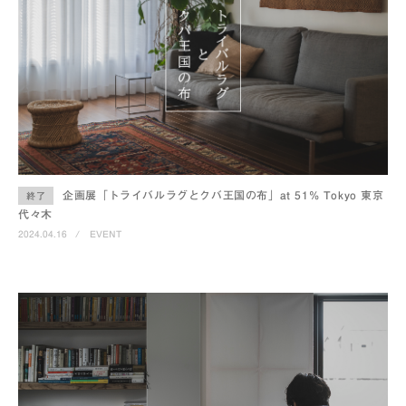
企画展「トライバルラグとクバ王国の布」at 51% Tokyo 東京
終了
代々木
2024.04.16
/
EVENT