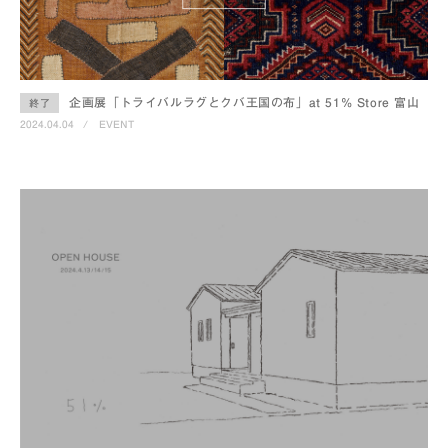
企画展「トライバルラグとクバ王国の布」at 51% Store 富山
終了
2024.04.04
/
EVENT