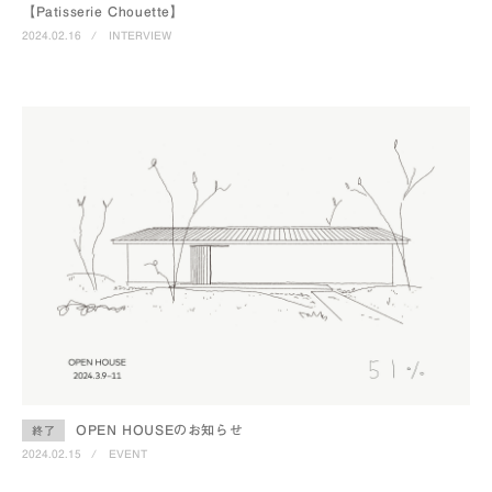
【Patisserie Chouette】
2024.02.16
/
INTERVIEW
OPEN HOUSEのお知らせ
終了
2024.02.15
/
EVENT