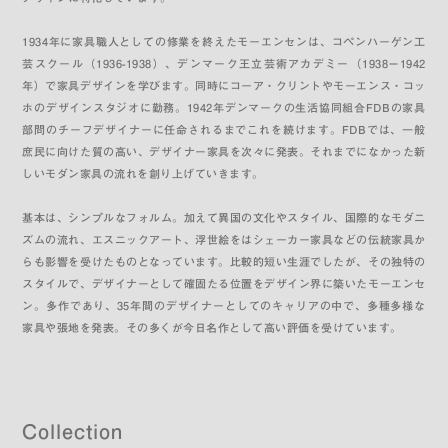
1934年に家具職人としての修業を終えたモーエンセンは、コペンハーゲン工
芸スクール（1936-1938）、デンマーク王立芸術アカデミー（1938－1942
年）で家具デザインを学びます。同時にコーア・クリントやモーエンス・コッ
ホのデザインスタジオに勤務。1942年デンマークの生活協同組合FDBの家具
部問のチーフデザイナーに任命されるまでこれを続けます。FDBでは、一般
庶民に向けた質の高い、デザイナー家具を次々に発表。それまでになかった新
しいモダン家具の流れを創り上げていきます。
基本は、シンプルなフォルム。加えて異国の文化やスタイル、国際的なモダニ
ズムの流れ、エスニックアート、浮世絵をはシェーカー家具などの伝統家具か
らも影響を受けたものとなっています。比較的短い生涯でしたが、その独特の
スタイルで、デザイナーとして確固たる位置をデザイン界に築いたモーエンセ
ン。多作であり、35年間のデザイナーとしてのキャリアの中で、多種多様な
家具や張地を発表。その多くが今日名作として高い評価を受けています。
Collection