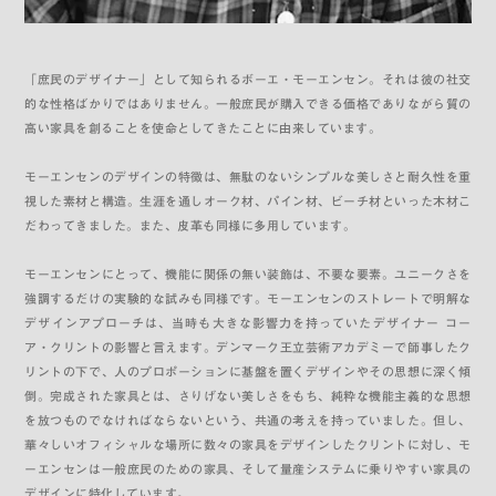
「庶民のデザイナー」として知られるボーエ・モーエンセン。それは彼の社交
的な性格ばかりではありません。一般庶民が購入できる価格でありながら質の
高い家具を創ることを使命としてきたことに由来しています。
モーエンセンのデザインの特徴は、無駄のないシンプルな美しさと耐久性を重
視した素材と構造。生涯を通しオーク材、パイン材、ビーチ材といった木材こ
だわってきました。また、皮革も同様に多用しています。
モーエンセンにとって、機能に関係の無い装飾は、不要な要素。ユニークさを
強調するだけの実験的な試みも同様です。モーエンセンのストレートで明解な
デザインアプローチは、当時も大きな影響力を持っていたデザイナー コー
ア・クリントの影響と言えます。デンマーク王立芸術アカデミーで師事したク
リントの下で、人のプロポーションに基盤を置くデザインやその思想に深く傾
倒。完成された家具とは、さりげない美しさをもち、純粋な機能主義的な思想
を放つものでなければならないという、共通の考えを持っていました。但し、
華々しいオフィシャルな場所に数々の家具をデザインしたクリントに対し、モ
ーエンセンは一般庶民のための家具、そして量産システムに乗りやすい家具の
デザインに特化しています。